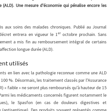
e (ALD). Une mesure d’économie qui pénalise encore les
ès aux soins des malades chroniques. Publié au Journal
er
 décret entrera en vigueur le 1
octobre prochain. Sans
nement a mis fin au remboursement intégral de certains
ffection longue durée (ALD).
t utilisés
ents en lien avec la pathologie reconnue comme une ALD
à 100 %. Désormais, les traitement classés par l’Assurance
) « faible » ne seront plus remboursés qu’à hauteur de 15
 Parmi les médicaments concernés figurent notamment le
ques), le Spasfon (en cas de douleurs digestives et
e (antiseptique). Des produits souvent présentés comme