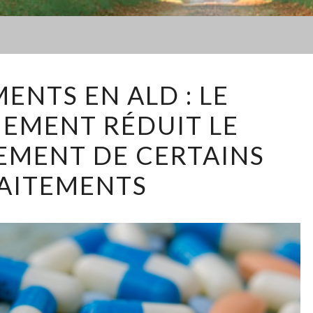
MÉDICAMENTS
ENTS EN ALD : LE
EN
EMENT RÉDUIT LE
ALD
:
MENT DE CERTAINS
LE
AITEMENTS
GOUVERNEMENT
RÉDUIT
LE
REMBOURSEMENT
DE
CERTAINS
TRAITEMENTS